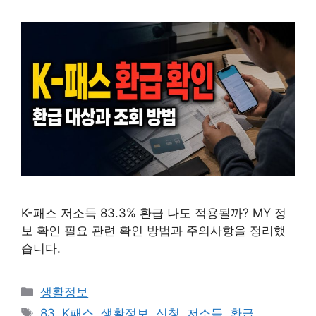
K-패스 저소득 83.3% 환급 나도 적용될까? MY 정
보 확인 필요 관련 확인 방법과 주의사항을 정리했
습니다.
카
생활정보
테
태
83
,
K패스
,
생활정보
,
신청
,
저소득
,
환급