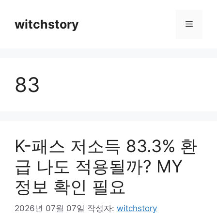
컨
텐
witchstory
메
츠
로
뉴
건
너
83
뛰
기
K-패스 저소득 83.3% 환
급 나도 적용될까? MY
정보 확인 필요
2026년 07월 07일
작성자:
witchstory