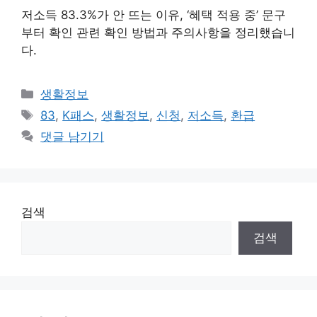
저소득 83.3%가 안 뜨는 이유, ‘혜택 적용 중’ 문구
부터 확인 관련 확인 방법과 주의사항을 정리했습니
다.
카
생활정보
테
태
83
,
K패스
,
생활정보
,
신청
,
저소득
,
환급
고
그
댓글 남기기
리
검색
검색