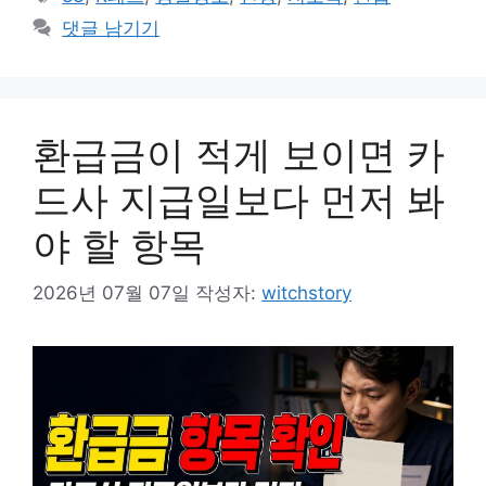
고
그
댓글 남기기
리
환급금이 적게 보이면 카
드사 지급일보다 먼저 봐
야 할 항목
2026년 07월 07일
작성자:
witchstory