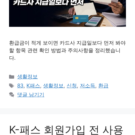
환급금이 적게 보이면 카드사 지급일보다 먼저 봐야
할 항목 관련 확인 방법과 주의사항을 정리했습니
다.
카
생활정보
테
태
83
,
K패스
,
생활정보
,
신청
,
저소득
,
환급
고
그
댓글 남기기
리
K-패스 회원가입 전 사용