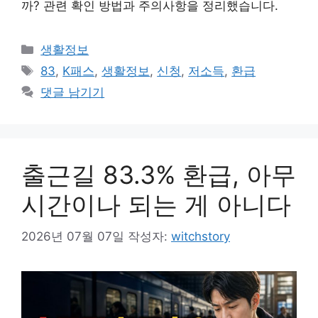
까? 관련 확인 방법과 주의사항을 정리했습니다.
카
생활정보
테
태
83
,
K패스
,
생활정보
,
신청
,
저소득
,
환급
고
그
댓글 남기기
리
출근길 83.3% 환급, 아무
시간이나 되는 게 아니다
2026년 07월 07일
작성자:
witchstory