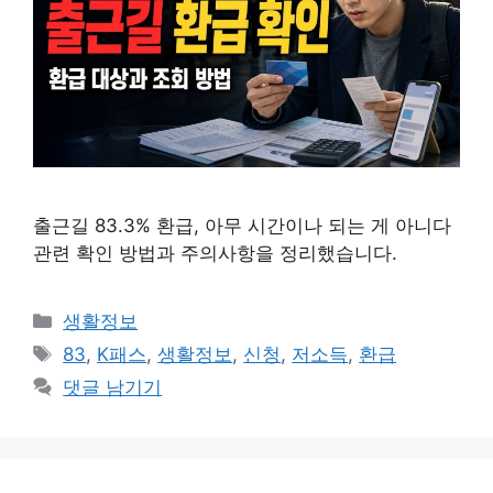
출근길 83.3% 환급, 아무 시간이나 되는 게 아니다
관련 확인 방법과 주의사항을 정리했습니다.
카
생활정보
테
태
83
,
K패스
,
생활정보
,
신청
,
저소득
,
환급
고
그
댓글 남기기
리