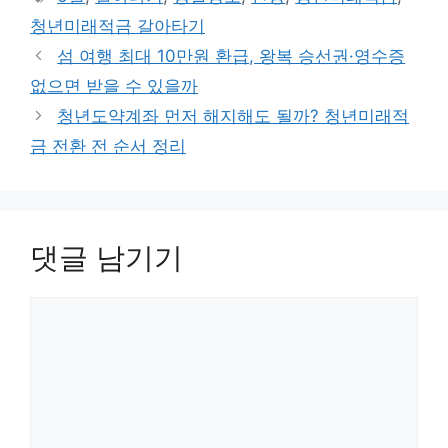
고
그
청년미래적금 갈아타기
리
섬 여행 최대 10만원 환급, 왕복 승선권·영수증
없으면 받을 수 있을까
청년도약계좌 먼저 해지해도 될까? 청년미래적
금 전환 전 순서 정리
댓글 남기기
댓
글