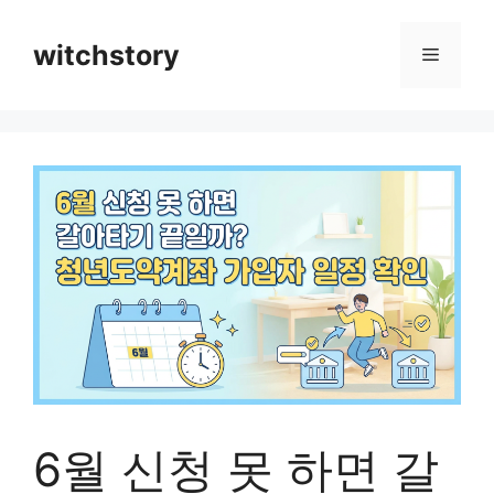
컨
텐
witchstory
메
츠
로
뉴
건
너
뛰
기
6월 신청 못 하면 갈