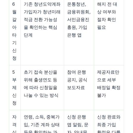
6
기존 청년도약계좌
온통청년,
해지 전 대
월
가입자가 청년미래
금융위원회,
상 여부와
갈
적금 전환 가능성
서민금융진
절차 확인
아
을 확인하는 핵심
흥원, 가입
필요
타
단계
은행 앱
기
신
청
5
초기 접속 분산을
참여 은행
제공자료만
부
위해 출생연도 등
공지, 공식
으로 세부
제
에 따라 신청일을
보도자료
배정일 확정
신
나눌 수 있는 방식
불가
청
자
연령, 소득, 중복가
신청 은행
신청 완료와
격
입, 기존 계좌 상태
앱 알림, 문
최종 가입
심
등을 확인하는 과
자, 안내문
확정은 다를