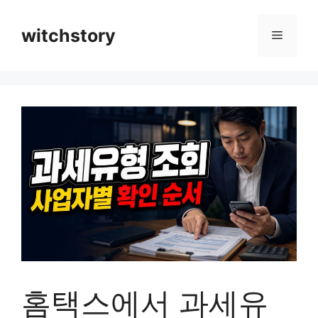
컨
텐
witchstory
메
츠
로
뉴
건
너
뛰
기
홈택스에서 과세유