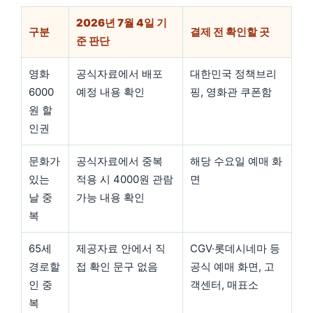
2026년 7월 4일 기
구분
결제 전 확인할 곳
준 판단
영화
공식자료에서 배포
대한민국 정책브리
6000
예정 내용 확인
핑, 영화관 쿠폰함
원 할
인권
문화가
공식자료에서 중복
해당 수요일 예매 화
있는
적용 시 4000원 관람
면
날 중
가능 내용 확인
복
65세
제공자료 안에서 직
CGV·롯데시네마 등
경로할
접 확인 문구 없음
공식 예매 화면, 고
인 중
객센터, 매표소
복