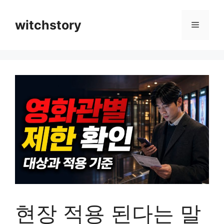
컨
텐
witchstory
메
츠
로
뉴
건
너
뛰
기
현장 적용 된다는 말