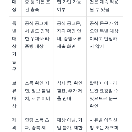
대
증 등 기본 조
앱 가입 가능
건은 계속 적용
상
건 충족
여부
될 수 있음
특
공식 공고에
공식 공고문,
공식 문구가 없
별
서 별도 인정
자격 확인 안
으면 특별 대상
대
한 우대·배려·
내, 증빙서류
이라고 단정하
상
증빙 대상
제출 화면
지 않기
가
능
군
보
소득 확인 지
심사 중, 확인
탈락이 아니라
류
연, 정보 불일
필요, 추가 제
보완 요청일 수
대
치, 서류 미비
출 안내
있으므로 문구
상
확인
제
연령·소득 초
대상 아님, 가
사유별 이의신
외
과, 중복 제
입 불가, 제한
청 또는 재조회