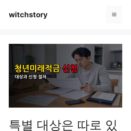
컨
텐
witchstory
메
츠
로
뉴
건
너
뛰
기
특별 대상은 따로 있