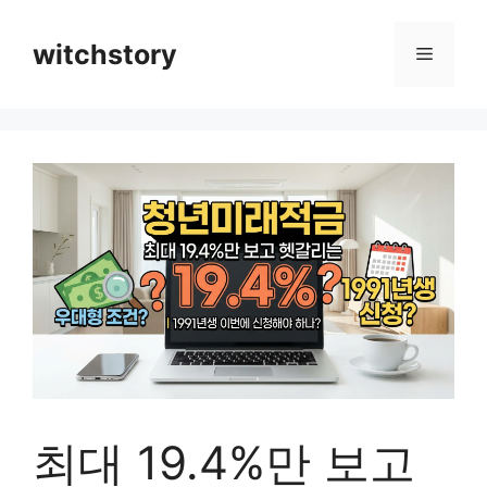
컨
텐
witchstory
메
츠
로
뉴
건
너
뛰
기
최대 19.4%만 보고