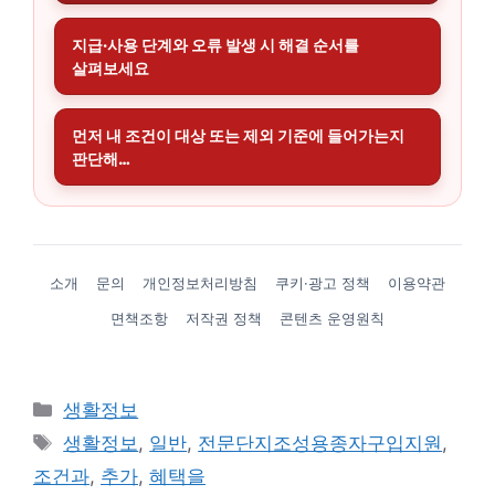
지급·사용 단계와 오류 발생 시 해결 순서를
살펴보세요
먼저 내 조건이 대상 또는 제외 기준에 들어가는지
판단해…
소개
문의
개인정보처리방침
쿠키·광고 정책
이용약관
면책조항
저작권 정책
콘텐츠 운영원칙
카
생활정보
테
태
생활정보
,
일반
,
전문단지조성용종자구입지원
,
고
그
조건과
,
추가
,
혜택을
리