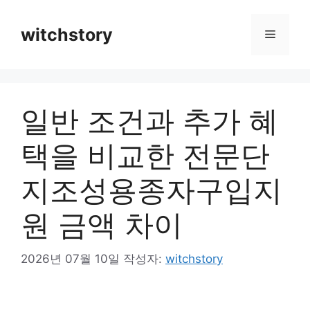
컨
텐
witchstory
메
츠
로
뉴
건
너
일반 조건과 추가 혜
뛰
기
택을 비교한 전문단
지조성용종자구입지
원 금액 차이
2026년 07월 10일
작성자:
witchstory