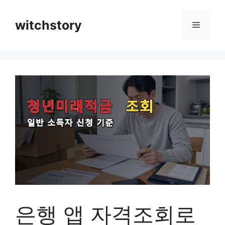
컨
텐
witchstory
메
츠
로
뉴
건
너
뛰
기
은행 앱 자격조회로