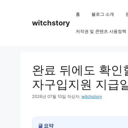
컨
텐
홈
블로그 소개
츠
witchstory
로
저작권 및 콘텐츠 사용정책
건
너
뛰
기
완료 뒤에도 확인
자구입지원 지급일
2026년 07월 10일
작성자:
witchstory
글 요약