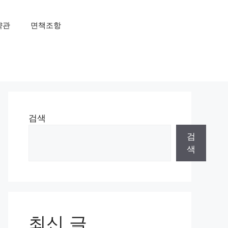
약관
면책조항
검색
검
색
최신 글