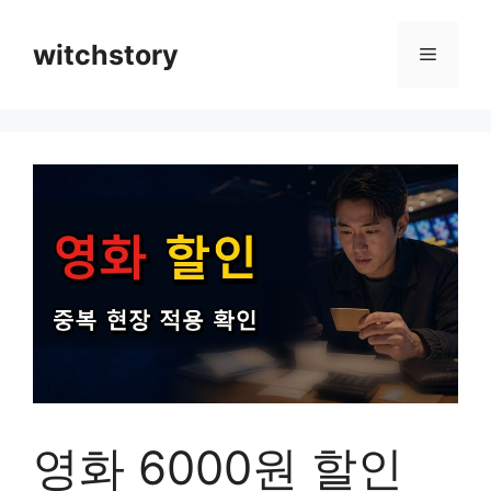
컨
텐
witchstory
메
츠
로
뉴
건
너
뛰
기
영화 6000원 할인