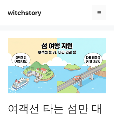
컨
텐
witchstory
메
츠
로
뉴
건
너
뛰
기
여객선 타는 섬만 대