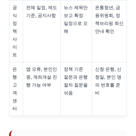
공
전체 일정, 제도
뉴스 제목만
온통청년, 금
식
기준, 공지사항
보고 확정
융위원회, 정
정
일정으로 오
책브리핑 최신
책
해
안내 확인
사
이
트
은
앱 오류, 본인인
정책 기준
신청 은행, 신
행
증, 계좌개설 진
질문과 은행
청일, 본인 명
고
행 가능 여부
절차 질문을
의 번호를 준
객
섞음
비
센
터