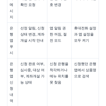
메
확인 요청
호 변경
시
지
은
선정 알림, 신청
앱 알림 권
휴대전화 설정
행
상태 변경, 계좌
한 꺼짐, 절
과 앱 설정을
앱
개설 시작 안내
전 모드
모두 켜기
푸
시
은
신청 완료 여부,
신청 은행을
신청했던 은행
행
심사중, 대상 여
착각하거나
앱에서 상품명
앱
부, 계좌개설 가
메뉴 위치를
으로 검색
신
능 상태
못 찾음
청
내
역