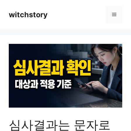
컨
텐
witchstory
메
츠
로
뉴
건
너
뛰
기
심사결과는 문자로