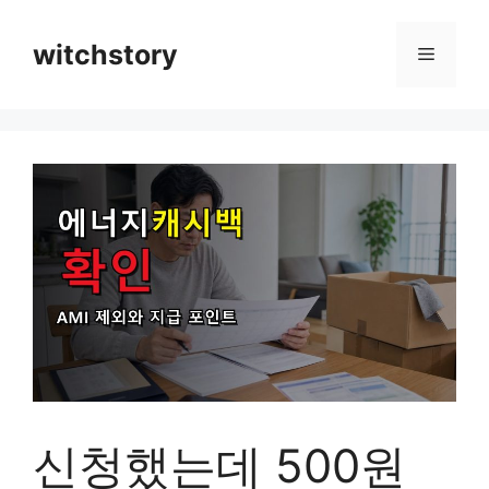
컨
텐
witchstory
메
츠
로
뉴
건
너
뛰
기
신청했는데 500원