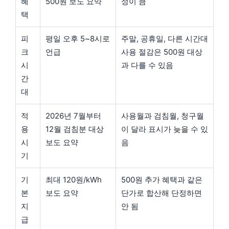
혜
500원 보도 요약
성이 큼
택
피
평일 오후 5~8시로
주말, 공휴일, 다른 시간대
크
언급
사용 절감은 500원 대상
시
과 다를 수 있음
간
대
적
2026년 7월부터
사용월과 검침월, 청구월
용
12월 검침분 대상
이 달라 표시가 늦을 수 있
시
보도 요약
음
기
기
최대 120원/kWh
500원 추가 혜택과 같은
본
보도 요약
단가로 합산해 단정하면
지
안 됨
급