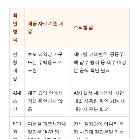
확
인
제공 자료 기준 내
주의할 점
항
용
목
신
보도 요약상 가구
세대별 고객번호, 공동주
청
또는 주택용으로
택 납부 방식 등 세부 대상
대
표현
은 공식 확인 필요
상
AMI
제공 요약 안에서
AMI 설치 세대인지, 시간
조
직접 확인되지 않
대별 사용량 확인 가능 세
건
음
대인지 구분 필요
500
여름철 피크시간대
전체 절감량이 아니라 특
원
절감분 1kWh당
정 시간대 절감분일 가능