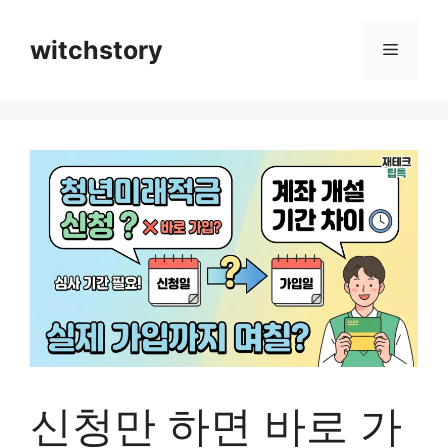
컨
텐
witchstory
메
츠
로
뉴
건
너
뛰
기
신청만 하면 바로 가