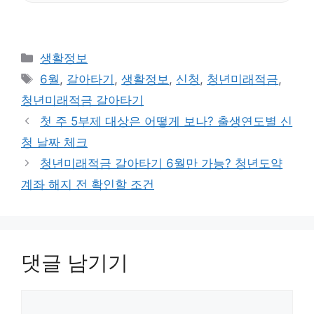
카
생활정보
테
태
6월
,
갈아타기
,
생활정보
,
신청
,
청년미래적금
,
고
그
청년미래적금 갈아타기
리
첫 주 5부제 대상은 어떻게 보나? 출생연도별 신
청 날짜 체크
청년미래적금 갈아타기 6월만 가능? 청년도약
계좌 해지 전 확인할 조건
댓글 남기기
댓