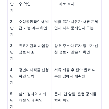
단
수 확인
도 따로 표시
계
2
소상공인확인서 발
발급 불가 사유가 서류 문제
단
급 가능 여부 확인
인지 자격 문제인지 구분
계
3
유효기간과 사업장
상호·주소·대표자 정보가 신
단
정보 대조
청 정보와 같은지 확인
계
4
청년미래적금 신청
서류 제출 후 접수 완료 여
단
화면 입력
부를 앱에서 재확인
계
5
심사 결과와 계좌
문자, 앱 알림, 은행 공지를
단
개설 안내 확인
함께 확인
계