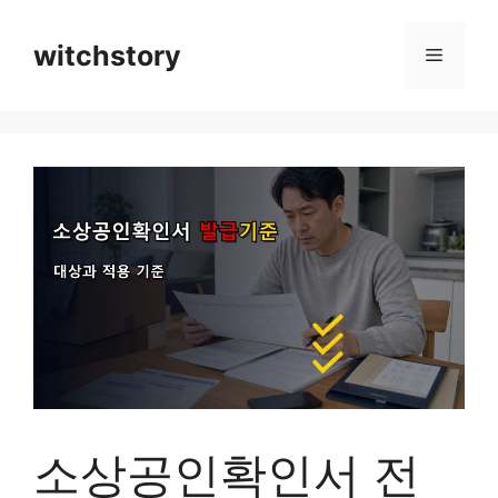
컨
텐
witchstory
메
츠
로
뉴
건
너
뛰
기
소상공인확인서 전