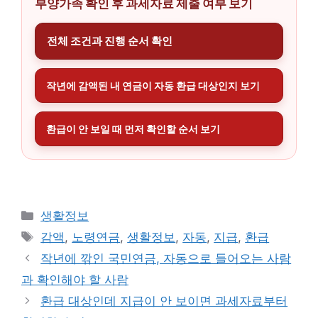
부양가족 확인 후 과세자료 제출 여부 보기
전체 조건과 진행 순서 확인
작년에 감액된 내 연금이 자동 환급 대상인지 보기
환급이 안 보일 때 먼저 확인할 순서 보기
카
생활정보
테
태
감액
,
노령연금
,
생활정보
,
자동
,
지급
,
환급
고
그
작년에 깎인 국민연금, 자동으로 들어오는 사람
리
과 확인해야 할 사람
환급 대상인데 지급이 안 보이면 과세자료부터