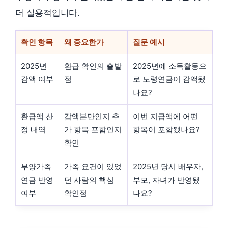
더 실용적입니다.
확인 항목
왜 중요한가
질문 예시
2025년
환급 확인의 출발
2025년에 소득활동으
감액 여부
점
로 노령연금이 감액됐
나요?
환급액 산
감액분만인지 추
이번 지급액에 어떤
정 내역
가 항목 포함인지
항목이 포함됐나요?
확인
부양가족
가족 요건이 있었
2025년 당시 배우자,
연금 반영
던 사람의 핵심
부모, 자녀가 반영됐
여부
확인점
나요?