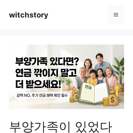
컨
텐
witchstory
메
츠
로
뉴
건
너
뛰
기
부양가족이 있었다