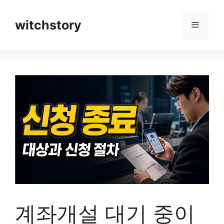
컨
텐
witchstory
메
츠
로
뉴
건
너
뛰
기
계좌개설 대기 중이