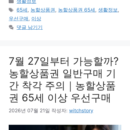
카
생활정보
테
태
65세
,
농할상품권
,
농할상품권 65세
,
생활정보
,
고
그
우선구매
,
이상
리
댓글 남기기
7월 27일부터 가능할까?
농할상품권 일반구매 기
간 착각 주의｜농할상품
권 65세 이상 우선구매
2026년 07월 21일
작성자:
witchstory