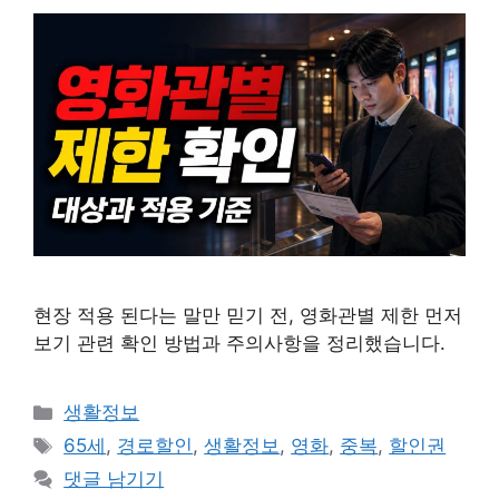
현장 적용 된다는 말만 믿기 전, 영화관별 제한 먼저
보기 관련 확인 방법과 주의사항을 정리했습니다.
카
생활정보
테
태
65세
,
경로할인
,
생활정보
,
영화
,
중복
,
할인권
고
그
댓글 남기기
리