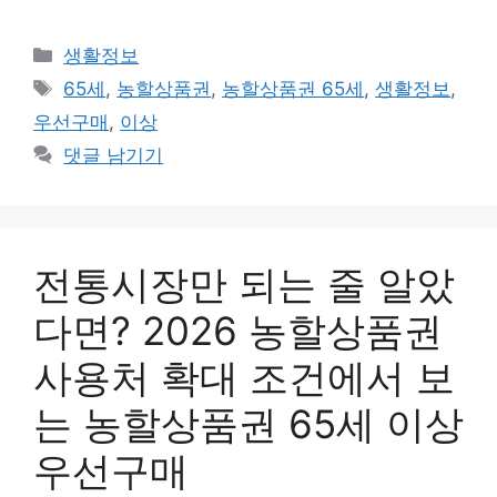
카
생활정보
테
태
65세
,
농할상품권
,
농할상품권 65세
,
생활정보
,
고
그
우선구매
,
이상
리
댓글 남기기
전통시장만 되는 줄 알았
다면? 2026 농할상품권
사용처 확대 조건에서 보
는 농할상품권 65세 이상
우선구매