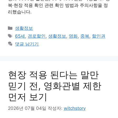
복·현장 적용 확인 관련 확인 방법과 주의사항을 정
리했습니다.
카
생활정보
테
태
65세
,
경로할인
,
생활정보
,
영화
,
중복
,
할인권
고
그
댓글 남기기
리
현장 적용 된다는 말만
믿기 전, 영화관별 제한
먼저 보기
2026년 07월 04일
작성자:
witchstory