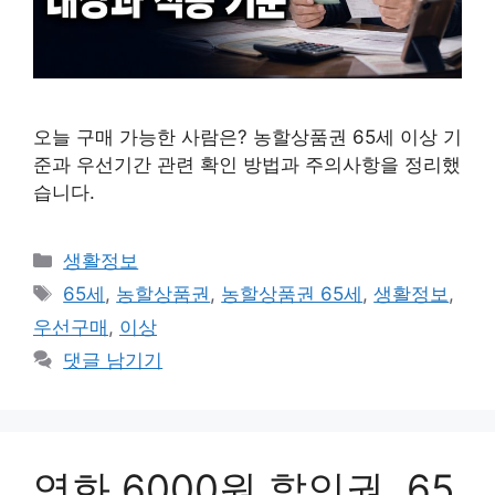
오늘 구매 가능한 사람은? 농할상품권 65세 이상 기
준과 우선기간 관련 확인 방법과 주의사항을 정리했
습니다.
카
생활정보
테
태
65세
,
농할상품권
,
농할상품권 65세
,
생활정보
,
고
그
우선구매
,
이상
리
댓글 남기기
영화 6000원 할인권, 65