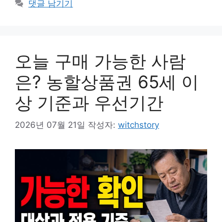
댓글 남기기
오늘 구매 가능한 사람
은? 농할상품권 65세 이
상 기준과 우선기간
2026년 07월 21일
작성자:
witchstory