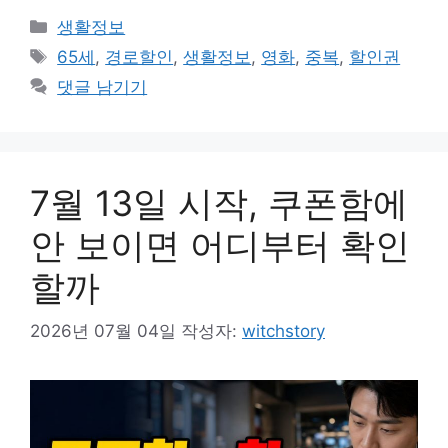
카
생활정보
테
태
65세
,
경로할인
,
생활정보
,
영화
,
중복
,
할인권
고
그
댓글 남기기
리
7월 13일 시작, 쿠폰함에
안 보이면 어디부터 확인
할까
2026년 07월 04일
작성자:
witchstory