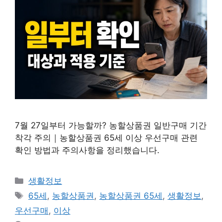
7월 27일부터 가능할까? 농할상품권 일반구매 기간
착각 주의｜농할상품권 65세 이상 우선구매 관련
확인 방법과 주의사항을 정리했습니다.
카
생활정보
테
태
65세
,
농할상품권
,
농할상품권 65세
,
생활정보
,
고
그
우선구매
,
이상
리