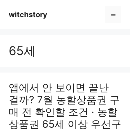
컨
텐
witchstory
메
츠
로
뉴
건
너
65세
뛰
기
앱에서 안 보이면 끝난
걸까? 7월 농할상품권 구
매 전 확인할 조건 · 농할
상품권 65세 이상 우선구