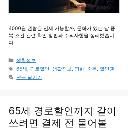
4000원 관람은 언제 가능할까, 문화가 있는 날 중
복 조건 관련 확인 방법과 주의사항을 정리했습니
다.
카
생활정보
테
태
65세
,
경로할인
,
생활정보
,
영화
,
중복
,
할인권
고
그
댓글 남기기
리
65세 경로할인까지 같이
쓰려면 결제 전 물어볼