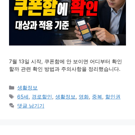
7월 13일 시작, 쿠폰함에 안 보이면 어디부터 확인
할까 관련 확인 방법과 주의사항을 정리했습니다.
카
생활정보
테
태
65세
,
경로할인
,
생활정보
,
영화
,
중복
,
할인권
고
그
댓글 남기기
리