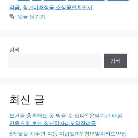
고
그
적금
,
청년미래적금 소상공인확인서
리
댓글 남기기
검색
검색
최신 글
요건을 충족해도 못 받을 수 있다? 운영기관 배정
인원으로 보는 청년일자리도약장려금
6개월을 채우면 자동 지급될까? 청년일자리도약장