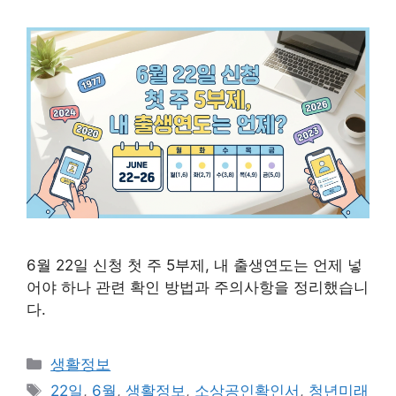
6월 22일 신청 첫 주 5부제, 내 출생연도는 언제 넣
어야 하나 관련 확인 방법과 주의사항을 정리했습니
다.
카
생활정보
테
태
22일
,
6월
,
생활정보
,
소상공인확인서
,
청년미래