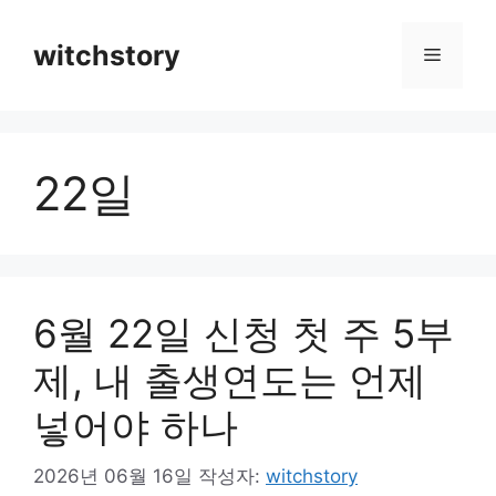
컨
텐
witchstory
메
츠
로
뉴
건
너
22일
뛰
기
6월 22일 신청 첫 주 5부
제, 내 출생연도는 언제
넣어야 하나
2026년 06월 16일
작성자:
witchstory