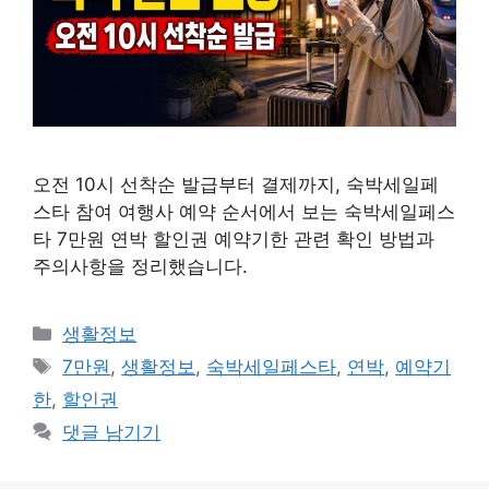
오전 10시 선착순 발급부터 결제까지, 숙박세일페
스타 참여 여행사 예약 순서에서 보는 숙박세일페스
타 7만원 연박 할인권 예약기한 관련 확인 방법과
주의사항을 정리했습니다.
카
생활정보
테
태
7만원
,
생활정보
,
숙박세일페스타
,
연박
,
예약기
고
그
한
,
할인권
리
댓글 남기기