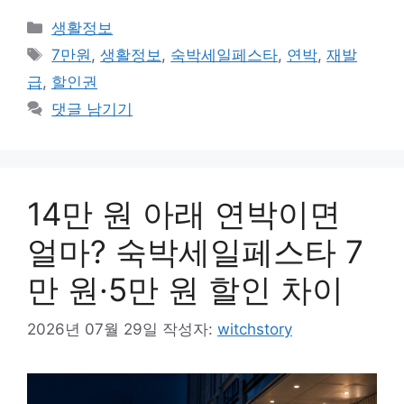
카
생활정보
테
태
7만원
,
생활정보
,
숙박세일페스타
,
연박
,
재발
고
그
급
,
할인권
리
댓글 남기기
14만 원 아래 연박이면
얼마? 숙박세일페스타 7
만 원·5만 원 할인 차이
2026년 07월 29일
작성자:
witchstory