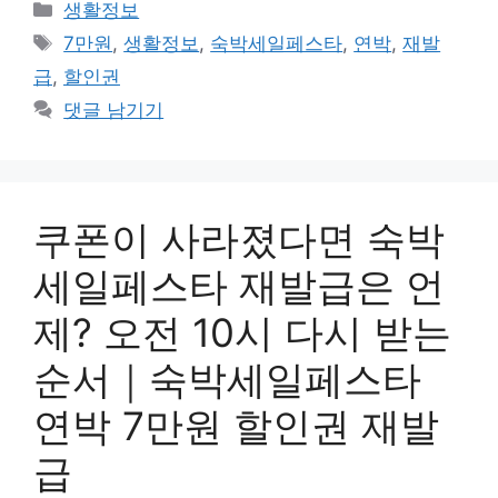
카
생활정보
테
태
7만원
,
생활정보
,
숙박세일페스타
,
연박
,
재발
고
그
급
,
할인권
리
댓글 남기기
쿠폰이 사라졌다면 숙박
세일페스타 재발급은 언
제? 오전 10시 다시 받는
순서｜숙박세일페스타
연박 7만원 할인권 재발
급