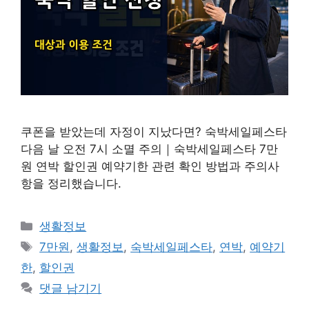
쿠폰을 받았는데 자정이 지났다면? 숙박세일페스타
다음 날 오전 7시 소멸 주의｜숙박세일페스타 7만
원 연박 할인권 예약기한 관련 확인 방법과 주의사
항을 정리했습니다.
카
생활정보
테
태
7만원
,
생활정보
,
숙박세일페스타
,
연박
,
예약기
고
그
한
,
할인권
리
댓글 남기기