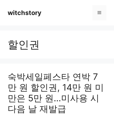
컨
텐
witchstory
메
츠
로
뉴
건
너
할인권
뛰
기
숙박세일페스타 연박 7
만 원 할인권, 14만 원 미
만은 5만 원…미사용 시
다음 날 재발급