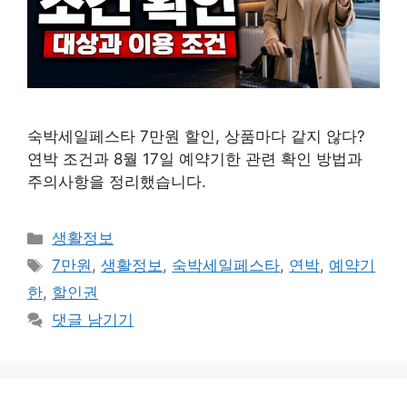
숙박세일페스타 7만원 할인, 상품마다 같지 않다?
연박 조건과 8월 17일 예약기한 관련 확인 방법과
주의사항을 정리했습니다.
카
생활정보
테
태
7만원
,
생활정보
,
숙박세일페스타
,
연박
,
예약기
고
그
한
,
할인권
리
댓글 남기기