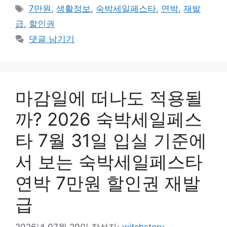
테
태
7만원
,
생활정보
,
숙박세일페스타
,
연박
,
재발
고
그
급
,
할인권
리
댓글 남기기
마감일에 떠나도 적용될
까? 2026 숙박세일페스
타 7월 31일 입실 기준에
서 보는 숙박세일페스타
연박 7만원 할인권 재발
급
2026년 07월 29일
작성자:
witchstory