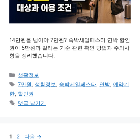
14만원을 넘어야 7만원? 숙박세일페스타 연박 할인
권이 5만원과 갈리는 기준 관련 확인 방법과 주의사
항을 정리했습니다.
카
생활정보
테
태
7만원
,
생활정보
,
숙박세일페스타
,
연박
,
예약기
고
그
한
,
할인권
리
댓글 남기기
페
페
1
2
다음
→