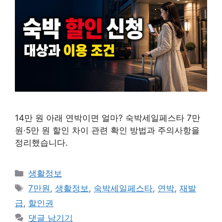
14만 원 아래 연박이면 얼마? 숙박세일페스타 7만
원·5만 원 할인 차이 관련 확인 방법과 주의사항을
정리했습니다.
카
생활정보
테
태
7만원
,
생활정보
,
숙박세일페스타
,
연박
,
재발
고
그
급
,
할인권
리
댓글 남기기