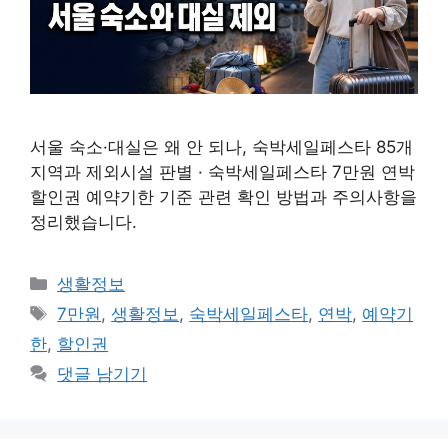
서울 숙소·대실은 왜 안 되나, 숙박세일페스타 85개
지역과 제외시설 판별 · 숙박세일페스타 7만원 연박
할인권 예약기한 기준 관련 확인 방법과 주의사항을
정리했습니다.
카
생활정보
테
태
7만원
,
생활정보
,
숙박세일페스타
,
연박
,
예약기
고
그
한
,
할인권
리
댓글 남기기