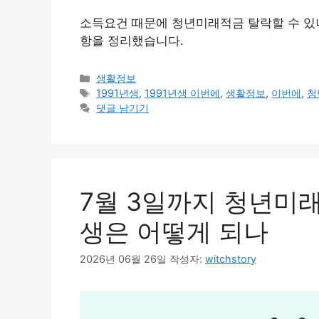
소득요건 때문에 청년미래적금 탈락할 수 있나?
항을 정리했습니다.
카
생활정보
테
태
1991년생
,
1991년생 이번에
,
생활정보
,
이번에
,
청
고
그
댓글 남기기
리
7월 3일까지 청년미래
생은 어떻게 되나
2026년 06월 26일
작성자:
witchstory