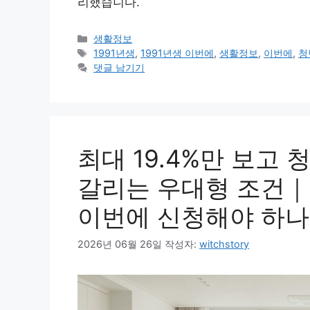
리했습니다.
카
생활정보
테
태
1991년생
,
1991년생 이번에
,
생활정보
,
이번에
,
청
고
그
댓글 남기기
리
최대 19.4%만 보고
갈리는 우대형 조건｜
이번에 신청해야 하나
2026년 06월 26일
작성자:
witchstory