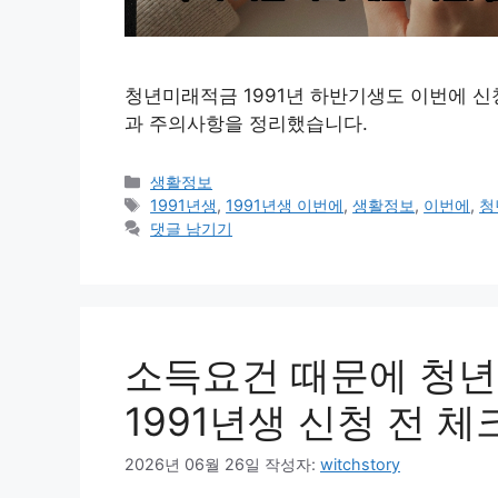
청년미래적금 1991년 하반기생도 이번에 신
과 주의사항을 정리했습니다.
카
생활정보
테
태
1991년생
,
1991년생 이번에
,
생활정보
,
이번에
,
청
고
그
댓글 남기기
리
소득요건 때문에 청년
1991년생 신청 전 체
2026년 06월 26일
작성자:
witchstory