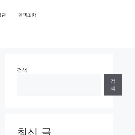
약관
면책조항
검색
검
색
최신 글