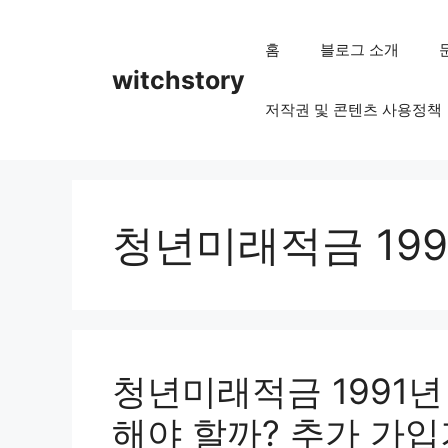
컨
텐
홈
블로그 소개
츠
witchstory
로
저작권 및 콘텐츠 사용정책
건
너
뛰
기
청년미래적금 19
청년미래적금 1991
해야 할까? 추가 가입