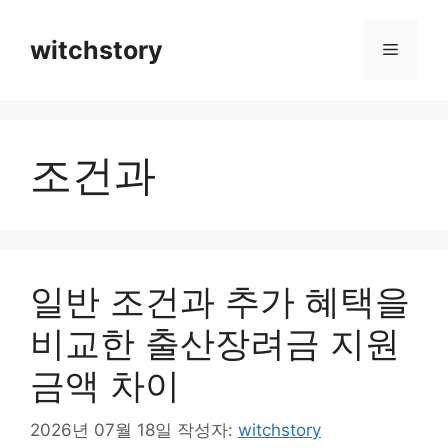
컨
텐
witchstory
메
츠
로
뉴
건
너
조건과
뛰
기
일반 조건과 추가 혜택을
비교한 출산장려금 지원
금액 차이
2026년 07월 18일
작성자:
witchstory