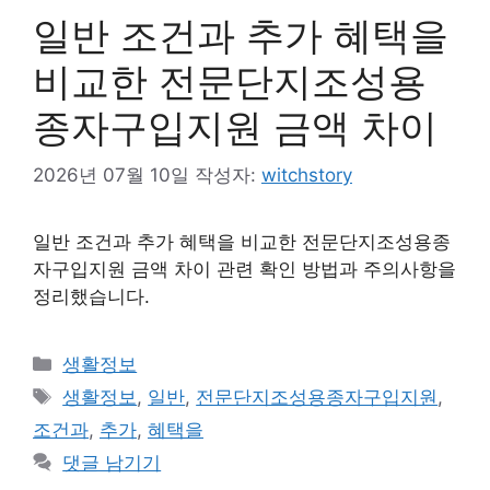
일반 조건과 추가 혜택을
비교한 전문단지조성용
종자구입지원 금액 차이
2026년 07월 10일
작성자:
witchstory
일반 조건과 추가 혜택을 비교한 전문단지조성용종
자구입지원 금액 차이 관련 확인 방법과 주의사항을
정리했습니다.
카
생활정보
테
태
생활정보
,
일반
,
전문단지조성용종자구입지원
,
고
그
조건과
,
추가
,
혜택을
리
댓글 남기기