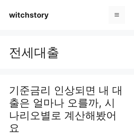
컨
텐
witchstory
메
츠
로
뉴
건
너
전세대출
뛰
기
기준금리 인상되면 내 대
출은 얼마나 오를까, 시
나리오별로 계산해봤어
요