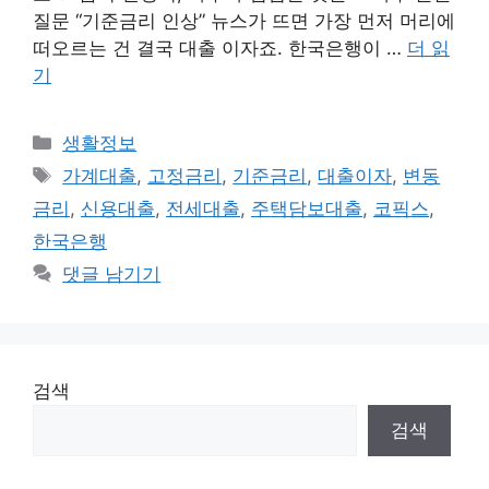
질문 “기준금리 인상” 뉴스가 뜨면 가장 먼저 머리에
떠오르는 건 결국 대출 이자죠. 한국은행이 …
더 읽
기
카
생활정보
테
태
가계대출
,
고정금리
,
기준금리
,
대출이자
,
변동
고
그
금리
,
신용대출
,
전세대출
,
주택담보대출
,
코픽스
,
리
한국은행
댓글 남기기
검색
검색