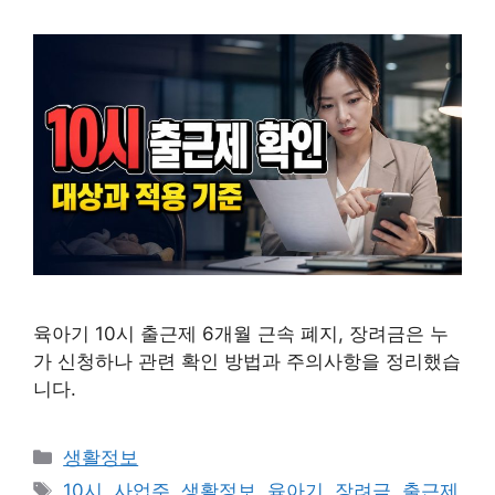
육아기 10시 출근제 6개월 근속 폐지, 장려금은 누
가 신청하나 관련 확인 방법과 주의사항을 정리했습
니다.
카
생활정보
테
태
10시
,
사업주
,
생활정보
,
육아기
,
장려금
,
출근제