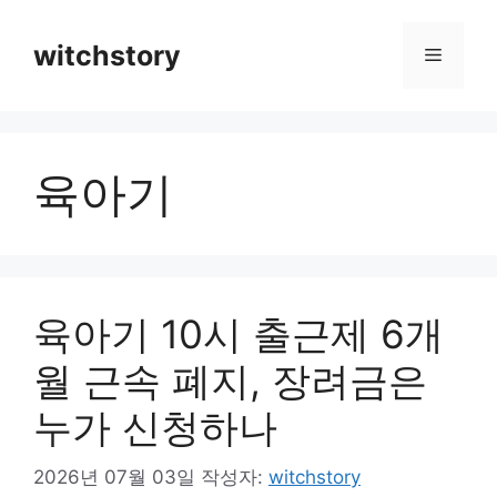
컨
텐
witchstory
메
츠
로
뉴
건
너
육아기
뛰
기
육아기 10시 출근제 6개
월 근속 폐지, 장려금은
누가 신청하나
2026년 07월 03일
작성자:
witchstory