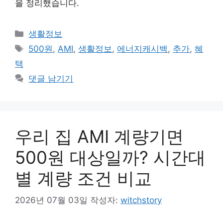
을 정리했습니다.
카
생활정보
테
태
500원
,
AMI
,
생활정보
,
에너지캐시백
,
추가
,
혜
고
그
택
리
댓글 남기기
우리 집 AMI 계량기면
500원 대상일까? 시간대
별 계량 조건 비교
2026년 07월 03일
작성자:
witchstory