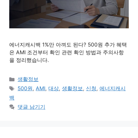
에너지캐시백 1%만 아껴도 된다? 500원 추가 혜택
은 AMI 조건부터 확인 관련 확인 방법과 주의사항
을 정리했습니다.
카
생활정보
테
태
500원
,
AMI
,
대상
,
생활정보
,
신청
,
에너지캐시
고
그
백
리
댓글 남기기