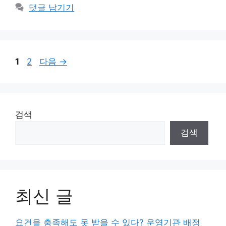
댓글 남기기
페
페
1
2
다음
→
이
이
지
지
검색
검색
최신 글
요건을 충족해도 못 받을 수 있다? 운영기관 배정