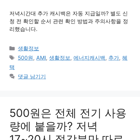
저녁시간대 추가 캐시백은 자동 지급일까? 별도 신
청 전 확인할 순서 관련 확인 방법과 주의사항을 정
리했습니다.
카
생활정보
테
태
500원
,
AMI
,
생활정보
,
에너지캐시백
,
추가
,
혜
고
그
택
리
댓글 남기기
500원은 전체 전기 사용
량에 붙을까? 저녁
17~20시 절감분만 따로