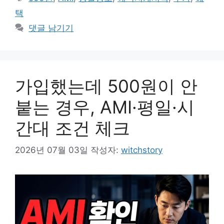
고
그
택
리
댓글 남기기
가입했는데 500원이 안
붙는 경우, AMI·평일·시
간대 조건 체크
2026년 07월 03일
작성자:
witchstory