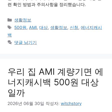
련 확인 방법과 주의사항을 정리했습니다.
카
생활정보
테
태
500원
,
AMI
,
대상
,
생활정보
,
신청
,
에너지캐시
고
그
백
리
댓글 남기기
우리 집 AMI 계량기면 에
너지캐시백 500원 대상
일까
2026년 06월 30일
작성자:
witchstory