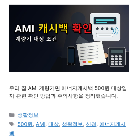
우리 집 AMI 계량기면 에너지캐시백 500원 대상일
까 관련 확인 방법과 주의사항을 정리했습니다.
카
생활정보
테
태
500원
,
AMI
,
대상
,
생활정보
,
신청
,
에너지캐시
고
그
백
리