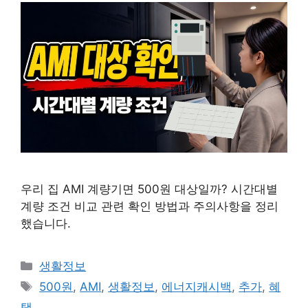
우리 집 AMI 계량기면 500원 대상일까? 시간대별
계량 조건 비교 관련 확인 방법과 주의사항을 정리
했습니다.
카
생활정보
테
태
500원
,
AMI
,
생활정보
,
에너지캐시백
,
추가
,
혜
고
그
택