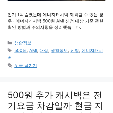
전기 1% 줄였는데 에너지캐시백 제외될 수 있는 경
우 · 에너지캐시백 500원 AMI 신청 대상 기준 관련
확인 방법과 주의사항을 정리했습니다.
카
생활정보
테
태
500원
,
AMI
,
대상
,
생활정보
,
신청
,
에너지캐시
고
그
백
리
댓글 남기기
500원 추가 캐시백은 전
기요금 차감일까 현금 지