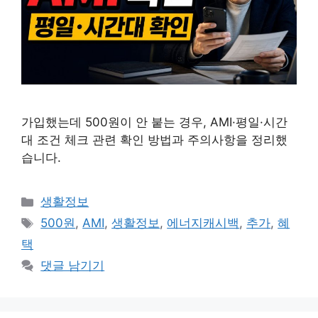
가입했는데 500원이 안 붙는 경우, AMI·평일·시간
대 조건 체크 관련 확인 방법과 주의사항을 정리했
습니다.
카
생활정보
테
태
500원
,
AMI
,
생활정보
,
에너지캐시백
,
추가
,
혜
고
그
택
리
댓글 남기기