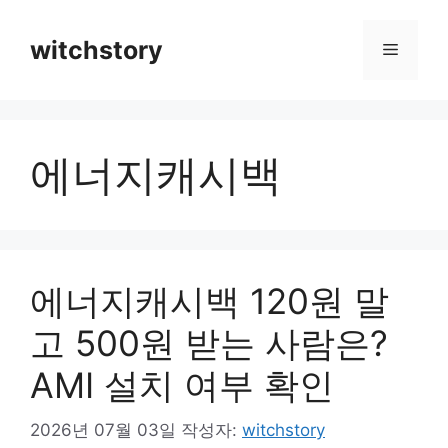
컨
텐
witchstory
메
츠
로
뉴
건
너
에너지캐시백
뛰
기
에너지캐시백 120원 말
고 500원 받는 사람은?
AMI 설치 여부 확인
2026년 07월 03일
작성자:
witchstory