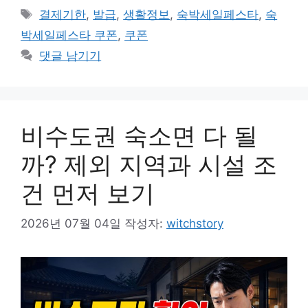
테
태
결제기한
,
발급
,
생활정보
,
숙박세일페스타
,
숙
고
그
박세일페스타 쿠폰
,
쿠폰
리
댓글 남기기
비수도권 숙소면 다 될
까? 제외 지역과 시설 조
건 먼저 보기
2026년 07월 04일
작성자:
witchstory