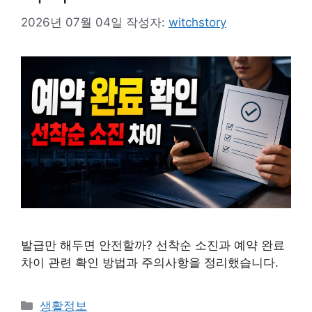
2026년 07월 04일
작성자:
witchstory
발급만 해두면 안전할까? 선착순 소진과 예약 완료
차이 관련 확인 방법과 주의사항을 정리했습니다.
카
생활정보