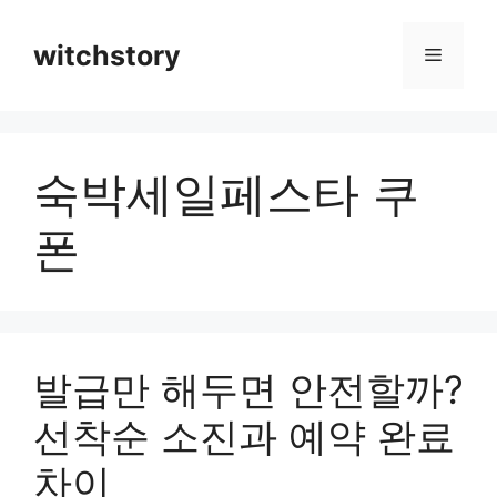
컨
텐
witchstory
메
츠
로
뉴
건
너
숙박세일페스타 쿠
뛰
기
폰
발급만 해두면 안전할까?
선착순 소진과 예약 완료
차이