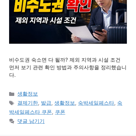
비수도권 숙소면 다 될까? 제외 지역과 시설 조건
먼저 보기 관련 확인 방법과 주의사항을 정리했습니
다.
카
생활정보
테
태
결제기한
,
발급
,
생활정보
,
숙박세일페스타
,
숙
고
그
박세일페스타 쿠폰
,
쿠폰
리
댓글 남기기