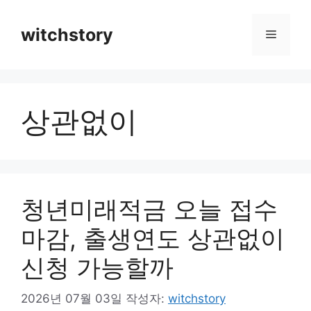
컨
텐
witchstory
메
츠
로
뉴
건
너
상관없이
뛰
기
청년미래적금 오늘 접수
마감, 출생연도 상관없이
신청 가능할까
2026년 07월 03일
작성자:
witchstory