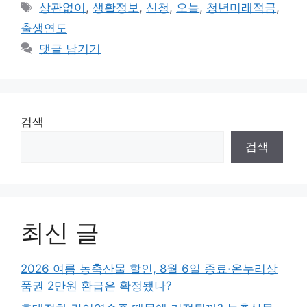
테
태
상관없이
,
생활정보
,
신청
,
오늘
,
청년미래적금
,
고
그
출생연도
리
댓글 남기기
검색
검색
최신 글
2026 여름 농축산물 할인, 8월 6일 종료·온누리상
품권 2만원 환급은 확정됐나?