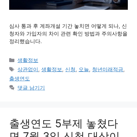
심사 통과 후 계좌개설 기간 놓치면 어떻게 되나, 신
청자와 가입자의 차이 관련 확인 방법과 주의사항을
정리했습니다.
카
생활정보
테
태
상관없이
,
생활정보
,
신청
,
오늘
,
청년미래적금
,
고
그
출생연도
리
댓글 남기기
출생연도 5부제 놓쳤다
면 7월 3일 신청 대상이