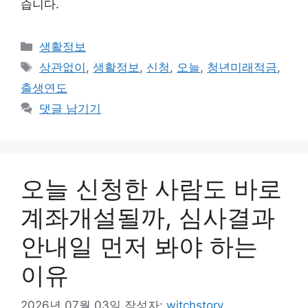
습니다.
카
생활정보
테
태
상관없이
,
생활정보
,
신청
,
오늘
,
청년미래적금
,
고
그
출생연도
리
댓글 남기기
오늘 신청한 사람도 바로
계좌개설될까, 심사결과
안내일 먼저 봐야 하는
이유
2026년 07월 03일
작성자:
witchstory