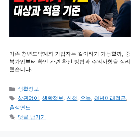
기존 청년도약계좌 가입자는 갈아타기 가능할까, 중
복가입부터 확인 관련 확인 방법과 주의사항을 정리
했습니다.
카
생활정보
테
태
상관없이
,
생활정보
,
신청
,
오늘
,
청년미래적금
,
고
그
출생연도
리
댓글 남기기