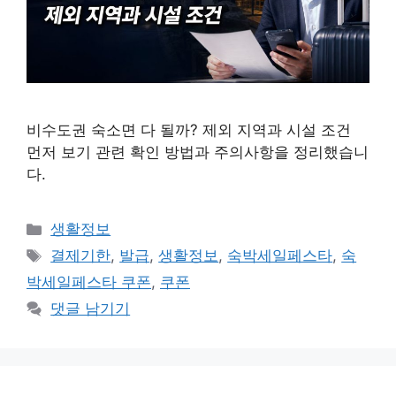
비수도권 숙소면 다 될까? 제외 지역과 시설 조건
먼저 보기 관련 확인 방법과 주의사항을 정리했습니
다.
카
생활정보
테
태
결제기한
,
발급
,
생활정보
,
숙박세일페스타
,
숙
고
그
박세일페스타 쿠폰
,
쿠폰
리
댓글 남기기