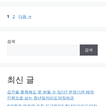
페
페
1
2
다음
→
이
이
지
지
검색
검색
최신 글
요건을 충족해도 못 받을 수 있다? 운영기관 배정
인원으로 보는 청년일자리도약장려금
6개월을 채우면 자동 지급될까? 청년일자리도약장