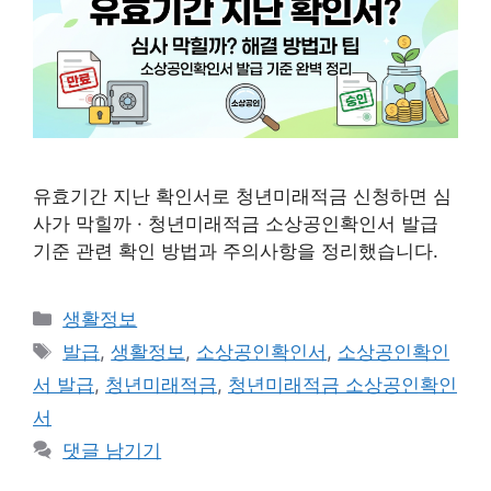
유효기간 지난 확인서로 청년미래적금 신청하면 심
사가 막힐까 · 청년미래적금 소상공인확인서 발급
기준 관련 확인 방법과 주의사항을 정리했습니다.
카
생활정보
테
태
발급
,
생활정보
,
소상공인확인서
,
소상공인확인
고
그
서 발급
,
청년미래적금
,
청년미래적금 소상공인확인
리
서
댓글 남기기