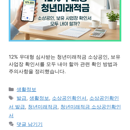
12% 우대형 심사받는 청년미래적금 소상공인, 보유
사업장 확인서를 모두 내야 할까 관련 확인 방법과
주의사항을 정리했습니다.
카
생활정보
테
태
발급
,
생활정보
,
소상공인확인서
,
소상공인확인
고
그
서 발급
,
청년미래적금
,
청년미래적금 소상공인확인
리
서
댓글 남기기