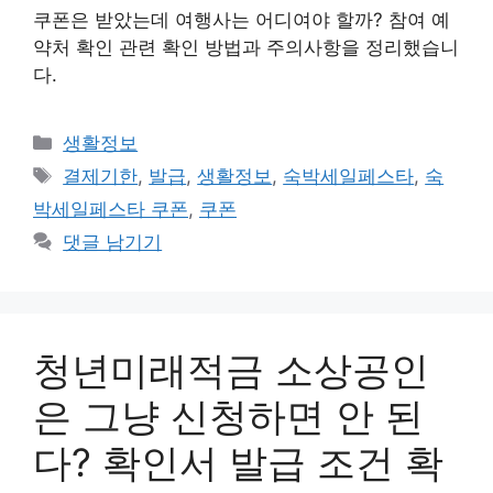
쿠폰은 받았는데 여행사는 어디여야 할까? 참여 예
약처 확인 관련 확인 방법과 주의사항을 정리했습니
다.
카
생활정보
테
태
결제기한
,
발급
,
생활정보
,
숙박세일페스타
,
숙
고
그
박세일페스타 쿠폰
,
쿠폰
리
댓글 남기기
청년미래적금 소상공인
은 그냥 신청하면 안 된
다? 확인서 발급 조건 확