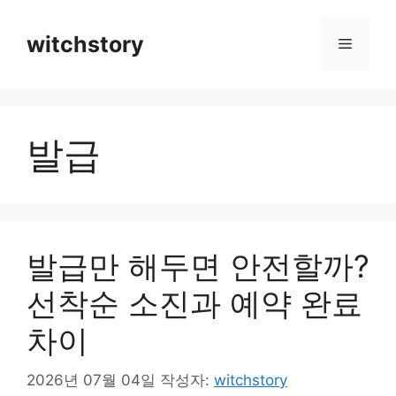
컨
텐
witchstory
메
츠
로
뉴
건
너
발급
뛰
기
발급만 해두면 안전할까?
선착순 소진과 예약 완료
차이
2026년 07월 04일
작성자:
witchstory