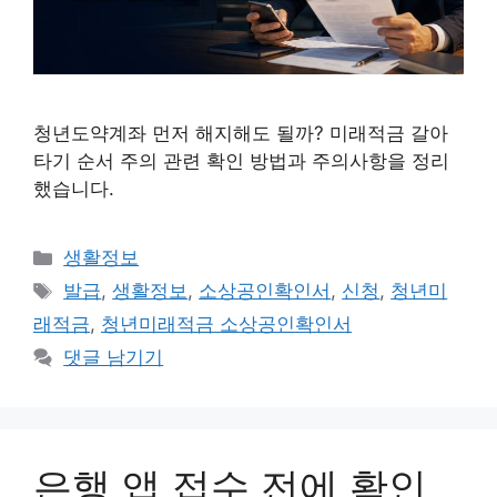
청년도약계좌 먼저 해지해도 될까? 미래적금 갈아
타기 순서 주의 관련 확인 방법과 주의사항을 정리
했습니다.
카
생활정보
테
태
발급
,
생활정보
,
소상공인확인서
,
신청
,
청년미
고
그
래적금
,
청년미래적금 소상공인확인서
리
댓글 남기기
은행 앱 접수 전에 확인