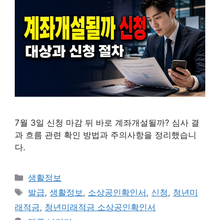
7월 3일 신청 마감 뒤 바로 계좌개설될까? 심사 결
과 흐름 관련 확인 방법과 주의사항을 정리했습니
다.
카
생활정보
테
태
발급
,
생활정보
,
소상공인확인서
,
신청
,
청년미
고
그
래적금
,
청년미래적금 소상공인확인서
리