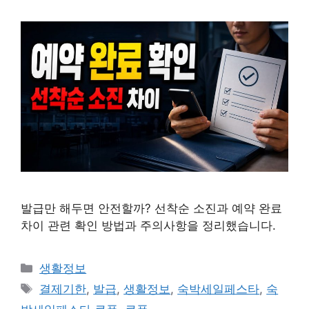
발급만 해두면 안전할까? 선착순 소진과 예약 완료
차이 관련 확인 방법과 주의사항을 정리했습니다.
카
생활정보
테
태
결제기한
,
발급
,
생활정보
,
숙박세일페스타
,
숙
고
그