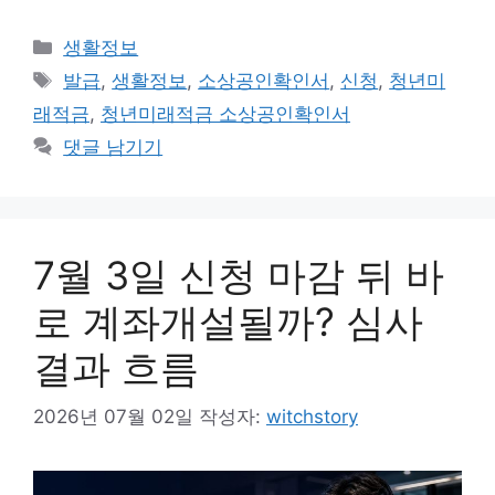
카
생활정보
테
태
발급
,
생활정보
,
소상공인확인서
,
신청
,
청년미
고
그
래적금
,
청년미래적금 소상공인확인서
리
댓글 남기기
7월 3일 신청 마감 뒤 바
로 계좌개설될까? 심사
결과 흐름
2026년 07월 02일
작성자:
witchstory