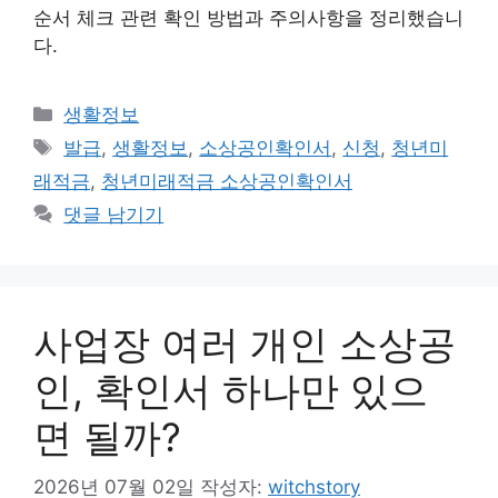
순서 체크 관련 확인 방법과 주의사항을 정리했습니
다.
카
생활정보
테
태
발급
,
생활정보
,
소상공인확인서
,
신청
,
청년미
고
그
래적금
,
청년미래적금 소상공인확인서
리
댓글 남기기
사업장 여러 개인 소상공
인, 확인서 하나만 있으
면 될까?
2026년 07월 02일
작성자:
witchstory