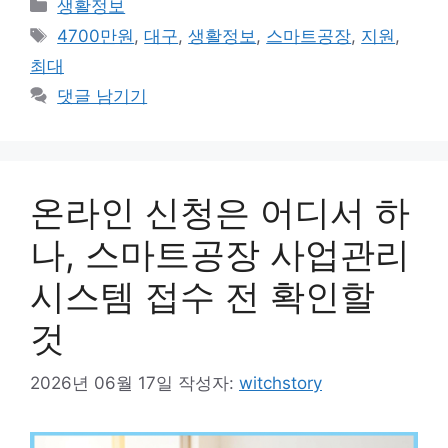
카
생활정보
테
태
4700만원
,
대구
,
생활정보
,
스마트공장
,
지원
,
고
그
최대
리
댓글 남기기
온라인 신청은 어디서 하
나, 스마트공장 사업관리
시스템 접수 전 확인할
것
2026년 06월 17일
작성자:
witchstory