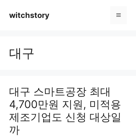
컨
텐
witchstory
메
츠
로
뉴
건
너
대구
뛰
기
대구 스마트공장 최대
4,700만원 지원, 미적용
제조기업도 신청 대상일
까