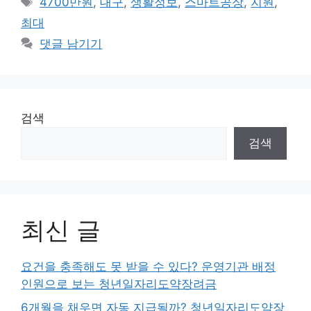
4700만원
,
대구
,
생활정보
,
스마트공장
,
지원
,
고
그
최대
리
댓글 남기기
검색
검색
최신 글
요건을 충족해도 못 받을 수 있다? 운영기관 배정
인원으로 보는 청년일자리도약장려금
6개월을 채우면 자동 지급될까? 청년일자리도약장