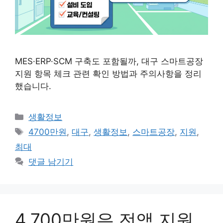
MES·ERP·SCM 구축도 포함될까, 대구 스마트공장
지원 항목 체크 관련 확인 방법과 주의사항을 정리
했습니다.
카
생활정보
테
태
4700만원
,
대구
,
생활정보
,
스마트공장
,
지원
,
고
그
최대
리
댓글 남기기
4,700만원은 전액 지원